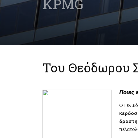
KPMG
Του Θεόδωρου Σ
Ποιες 
Ο Γενικ
κερδοσ
δραστη
πελατολ