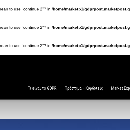
 mean to use "continue 2"? in
/home/marketp1/gdprpost.marketpost.gr
 mean to use "continue 2"? in
/home/marketp1/gdprpost.marketpost.gr
 mean to use "continue 2"? in
/home/marketp1/gdprpost.marketpost.gr
Τι είναι το GDPR
Πρόστιμα – Κυρώσεις
Market Exp