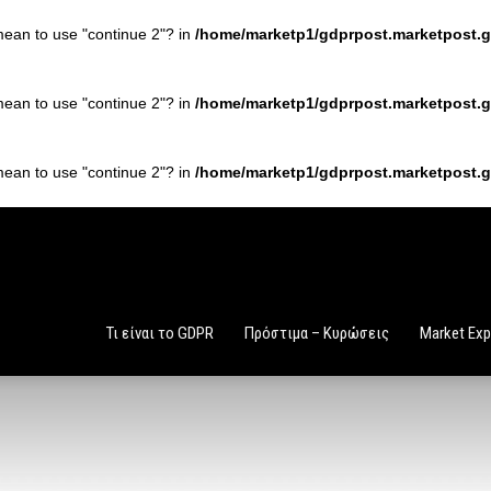
 mean to use "continue 2"? in
/home/marketp1/gdprpost.marketpost.gr
 mean to use "continue 2"? in
/home/marketp1/gdprpost.marketpost.gr
 mean to use "continue 2"? in
/home/marketp1/gdprpost.marketpost.gr
Τι είναι το GDPR
Πρόστιμα – Κυρώσεις
Market Exp