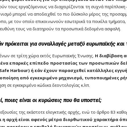
ούν τους εργαζόμενους να διαχειρίζονται τη συχνά περίπλοκη
σμό μπορεί να αποδειχθεί το πιο δύσκολο μέρος της προσαρμογ
πο, με τον οποίο επικοινωνούν εσωτερικά τα ποικίλα τμήματα
 η ευθύνη τους να διατηρούν τα προσωπικά δεδομένα ασφαλή.
ν πρόκειται για συναλλαγές μεταξύ ευρωπαϊκής και τ
ένων σε τρίτη χώρα εκτός Ευρωπαϊκής Ένωσης.
Η διαβίβαση α
ι ένα επαρκές επίπεδο προστασίας των προσωπικών δεδ
afe Harbour) ή εάν έχουν παρασχεθεί κατάλληλες εγγυή
ιστοποίηση από εγκεκριμένο μηχανισμό, τυποποιημένες ρ
ση σε εγκεκριμένο κώδικα δεοντολογίας κ.λπ.
, ποιες είναι οι κυρώσεις που θα υποστεί;
εξουσίες της εκάστοτε ελεγκτικής αρχής, ενώ το άρθρο 83 καθο
ι η αρχή είναι αφενός μέτρα διορθωτικού χαρακτήρα όπ
αι αφετέρου η επιβολή διοικητικών προστίμων, ανάλογα