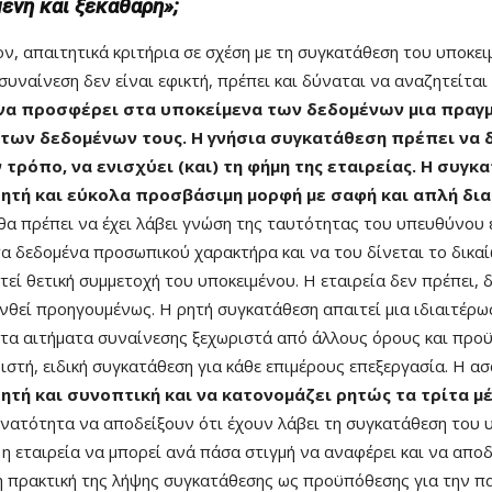
ένη και ξεκάθαρη»;
ον, απαιτητικά κριτήρια σε σχέση με τη συγκατάθεση του υποκε
 συναίνεση δεν είναι εφικτή, πρέπει και δύναται να αναζητείται
να προσφέρει στα υποκείμενα των δεδομένων μια πραγμ
 των δεδομένων τους. Η γνήσια συγκατάθεση πρέπει να 
 τρόπο, να ενισχύει (και) τη φήμη της εταιρείας. Η συ
ητή και εύκολα προσβάσιμη μορφή με σαφή και απλή δι
 θα πρέπει να έχει λάβει γνώση της ταυτότητας του υπευθύνου 
τα δεδομένα προσωπικού χαρακτήρα και να του δίνεται το δικα
εί θετική συμμετοχή του υποκειμένου. Η εταιρεία δεν πρέπει, 
νθεί προηγουμένως. Η ρητή συγκατάθεση απαιτεί μια ιδιαιτέρω
ί τα αιτήματα συναίνεσης ξεχωριστά από άλλους όρους και προϋ
στή, ειδική συγκατάθεση για κάθε επιμέρους επεξεργασία. Η ασα
ητή και συνοπτική και να κατονομάζει ρητώς τα τρίτα μ
δυνατότητα να αποδείξουν ότι έχουν λάβει τη συγκατάθεση του 
 η εταιρεία να μπορεί ανά πάσα στιγμή να αναφέρει και να αποδε
η πρακτική της λήψης συγκατάθεσης ως προϋπόθεσης για την π